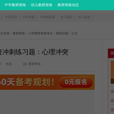
中学教师资格
幼儿教师资格
教师资格动态
中学面试
中学真题
中学模拟题
幼儿面试
幼儿真题
丨
丨
丨
丨
丨
丨
东方在线
>
教师资格
>
小学教师资格考试
>
模拟试题
> 正文
教资冲刺练习题：心理冲突
02
来源：
发表评论