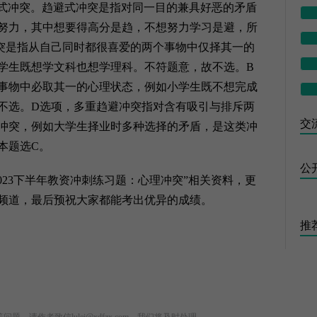
式冲突。趋避式冲突是指对同一目的兼具好恶的矛盾
努力，其中想要得高分是趋，不想努力学习是避，所
突是指从自己同时都很喜爱的两个事物中仅择其一的
学生既想学文科也想学理科。不符题意，故不选。B
事物中必取其一的心理状态，例如小学生既不想完成
不选。D选项，多重趋避冲突指对含有吸引与排斥两
交流
冲突，例如大学生择业时多种选择的矛盾，是这类冲
本题选C。
公
23下半年教资冲刺练习题：心理冲突”相关资料，更
频道，最后预祝大家都能考出优异的成绩。
推