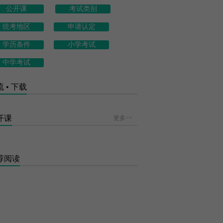
公开课
考试类别
统考地区
申请认定
学历条件
小学考试
中学考试
 • 下载
开课
更多>>
荐阅读
2023下半年教资冲刺练习题：气质类型学说
2023下半年教资冲刺练习题：趋避冲突
2023下半年教资冲刺练习题：形式运算阶段