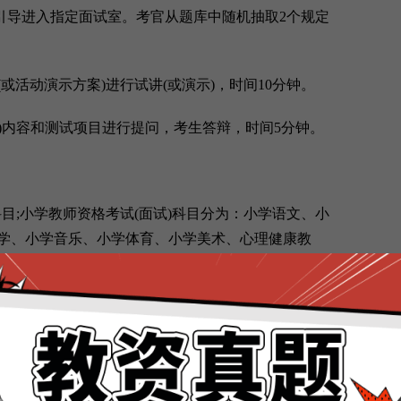
导进入指定面试室。考官从题库中随机抽取2个规定
或活动演示方案)进行试讲(或演示)，时间10分钟。
)内容和测试项目进行提问，考生答辩，时间5分钟。
目;小学教师资格考试(面试)科目分为：小学语文、小
学、小学音乐、小学体育、小学美术、心理健康教
，考生需选择相应的报考科目;初级中学、高级中学教
三《学科知识与教学能力》相一致;报考中职文化课教
师资格考试(面试)科目一致;报考中职专业课和实习指导
，需加试专业知识概述。
小学类别增设“心理健康教育”“信息技术”“小学全