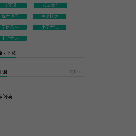
公开课
考试类别
统考地区
申请认定
学历条件
小学考试
中学考试
 • 下载
开课
更多>>
荐阅读
黑龙江省2026年上半年中小学教师资格...
西安市2026上半年中小学教资考试面试...
吉林延边州2026年上半年中小学教师资...