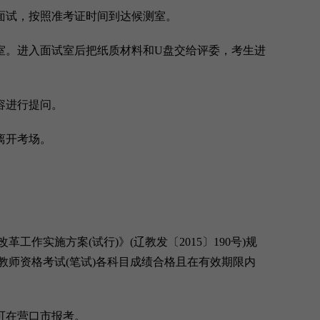
面试，按照准考证时间到达候测室。
。进入面试室后把纸质材料和U盘交给评委，考生进
容进行提问。
离开考场。
实施方案(试行)》(辽教发〔2015〕190号)规
教师资格考试(笔试)各科目成绩合格且在有效期限内
可在营口市报考。