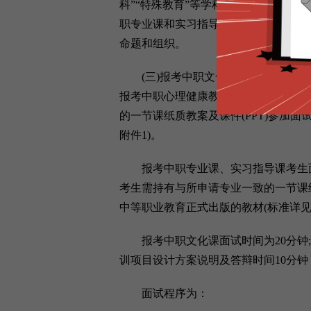
科”“特殊教育”等学科;初中、高中类别增
职专业课和实习指导课类别使用《中等
命题和组织。
(三)报考中职文化课(除中职心理健
报考中职心理健康教育、日语、俄语3
的一节课纸质教案及课件(PPT)参加
附件1)。
报考中职专业课、实习指导课考生面
考生需持有与所申请专业一致的一节课纸
中等职业教育正式出版的教材(标准详见
报考中职文化课面试时间为20分钟;
训项目设计方案说明及答辩时间10分钟
面试程序为：