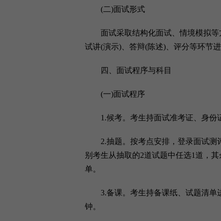
(二)面试形式
面试采取结构化面试、情境模拟等方
试讲(演示)、答辩(陈述)、评分等环节
四、面试程序与科目
(一)面试程序
1.候考。考生持面试准考证、身份
2.抽题。按考点安排，登录面试测评
别考生从抽取的2道试题中任选1道，其
单。
3.备课。考生持备课纸、试题清单进
钟。