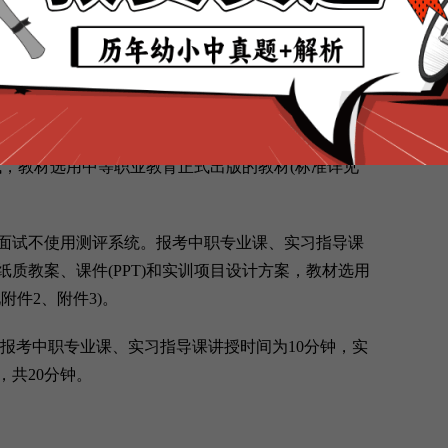
设“心理健康教育”“日语”“俄语”“特殊教育”等学科;中
职业教育专业目录》。具体面试由营口市教育局自行
康教育、日语、俄语外)考生面试使用测评系统抽题。
个学科的中职文化课考生需持有与所申请任教学科一致
面试，教材选用中等职业教育正式出版的教材(标准详见
试不使用测评系统。报考中职专业课、实习指导课
质教案、课件(PPT)和实训项目设计方案，教材选用
附件2、附件3)。
报考中职专业课、实习指导课讲授时间为10分钟，实
，共20分钟。